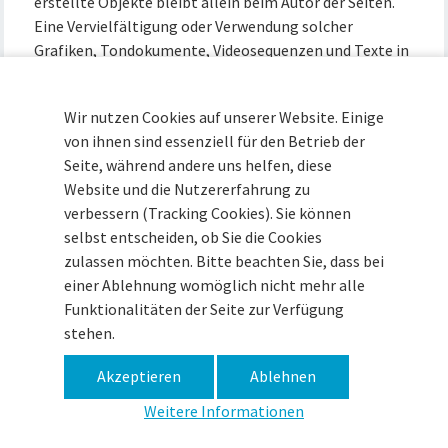
erstellte Objekte bleibt allein beim Autor der Seiten.
Eine Vervielfältigung oder Verwendung solcher
Grafiken, Tondokumente, Videosequenzen und Texte in
anderen elektronischen oder gedruckten Publikationen
ist ohne ausdrückliche Zustimmung des Autors nicht
Wir nutzen Cookies auf unserer Website. Einige
gestattet.
von ihnen sind essenziell für den Betrieb der
Seite, während andere uns helfen, diese
Quellenangaben für die verwendeten Bilder und
Website und die Nutzererfahrung zu
Grafiken:
verbessern (Tracking Cookies). Sie können
u.a. Museum Vechta
selbst entscheiden, ob Sie die Cookies
zulassen möchten. Bitte beachten Sie, dass bei
einer Ablehnung womöglich nicht mehr alle
Museum im Zeughaus · Zitadelle 15 · 49377 Vechta ·
Funktionalitäten der Seite zur Verfügung
Tel (04441) 93090 ·
info@museum-vechta.de
stehen.
Akzeptieren
Ablehnen
Impressum
Datenschutz
Haftungsausschluss
Weitere Informationen