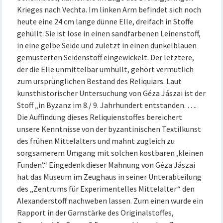
Krieges nach Vechta. Im linken Arm befindet sich noch
heute eine 24 cm lange dünne Elle, dreifach in Stoffe
gehüllt. Sie ist lose in einen sandfarbenen Leinenstoff,
in eine gelbe Seide und zuletzt in einen dunkelblauen
gemusterten Seidenstoff eingewickelt. Der letztere,
der die Elle unmittelbar umhüllt, gehört vermutlich
zum ursprünglichen Bestand des Reliquiars. Laut
kunsthistorischer Untersuchung von Géza Jászai ist der
Stoff „in Byzanz im 8./ 9. Jahrhundert entstanden. ….
Die Auffindung dieses Reliquienstoffes bereichert
unsere Kenntnisse von der byzantinischen Textilkunst
des frühen Mittelalters und mahnt zugleich zu
sorgsamerem Umgang mit solchen kostbaren ‚kleinen
Funden’.“ Eingedenk dieser Mahnung von Géza Jászai
hat das Museum im Zeughaus in seiner Unterabteilung
des „Zentrums für Experimentelles Mittelalter“ den
Alexanderstoff nachweben lassen. Zum einen wurde ein
Rapport in der Garnstärke des Originalstoffes,