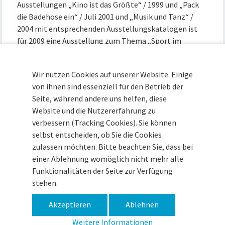
Ausstellungen „Kino ist das Größte“ / 1999 und „Pack
die Badehose ein“ / Juli 2001 und „Musik und Tanz“ /
2004 mit entsprechenden Ausstellungskatalogen ist
für 2009 eine Ausstellung zum Thema „Sport im
ländlichen Raum“ geplant. Das Forschungskonzept
sieht vor, mit Hilfe einer Reihe von
Wir nutzen Cookies auf unserer Website. Einige
Detailuntersuchungen eine breit angelegte Daten- und
von ihnen sind essenziell für den Betrieb der
Materialbank anzulegen, auf deren Basis allgemeine
Seite, während andere uns helfen, diese
Aussagen zur Regionalgeschichte unterschiedlich
Website und die Nutzererfahrung zu
konfessionell und kulturgeschichtlich geprägter
verbessern (Tracking Cookies). Sie können
Räume entwickelt werden können.
selbst entscheiden, ob Sie die Cookies
zulassen möchten. Bitte beachten Sie, dass bei
einer Ablehnung womöglich nicht mehr alle
Museum im Zeughaus · Zitadelle 15 · 49377 Vechta ·
Funktionalitäten der Seite zur Verfügung
Tel (04441) 93090 ·
info@museum-vechta.de
stehen.
Akzeptieren
Ablehnen
Impressum
Datenschutz
Haftungsausschluss
Weitere Informationen