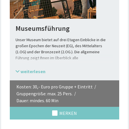
Museumsführung
Unser Museum bietet auf drei Etagen Einblicke in die
großen Epochen der Neuzeit (EG), des Mittelalters
(1.OG) und der Bronzezeit (2.OG.). Die allgemeine
Führung zeigt Ihnen im Überblick alle
Ausstellungsbereiche.
Im Erdgeschoß befindet sich die Präsentation des
weiterlesen
historischen Hintergrundes zur Gebäudegeschichte des
Zeughauses. Die Linie beginnt mit der Vorgeschichte des
Kosten: 30,- Euro pro Gruppe + Eintritt
Hauses - dem Dreißigjährigen Krieg (Grimmelshausen,
Gruppengröße: max. 25 Pers.
Sage des Sprengepiels) – und führt über die
Zitadellengeschichte (Christoph Bernhard von Galen,
Dauer: mindes. 60 Min
Baron von Münchhausen) mit den
Ausgrabungsergebnissen der Zitadellengrabung zum
MERKEN
historischen Strafvollzug. Zentrum ist hier das
Stadtmodell, das den Zeitschnitt von 1684 (Stadtbrand