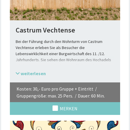
Castrum Vechtense
Bei der Führung durch den Wohnturm von Castrum
Vechtense erleben Sie als Besucher die
Lebenswirklichkeit einer Burgwirtschaft des 11. /12.
Jahrhunderts. Sie sehen den Wohnraum des Hochadels
mit der Bettstatt und der herrschaftlichen Tafel, die
Waffen eines Ritters und das Kleid einer Burgfrau im
weiterlesen
obersten Geschoss. Darunter befindet der Wirtschafts-
und Schlafraum des Gesindes, wo das Essen für die
Kosten: 30,- Euro pro Gruppe + Eintritt
Tafelrunde zubereitet, Wolle gefärbt und Garn
Gruppengröße: max. 25 Pers.
Dauer: 60 Min.
gesponnen wurde. Das unterste Geschoss dient als
Lagerraum für die empfindlichen Lebensmittel.
MERKEN
Ganz nebenbei erfahren Sie, wann die Burg Vechta durch
wen gebaut wurde und warum man dabei drei Inseln
anlegte anstatt nur einer großen.