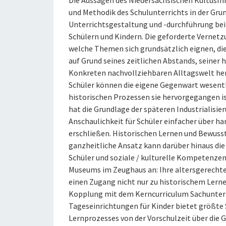
Die Aussagen des Niedersächsischen Kultusmin
und Methodik des Schulunterrichts in der Grun
Unterrichtsgestaltung und -durchführung bei 
Schülern und Kindern. Die geforderte Vernetzu
welche Themen sich grundsätzlich eignen, dies
auf Grund seines zeitlichen Abstands, seiner 
Konkreten nachvollziehbaren Alltagswelt her
Schüler können die eigene Gegenwart wesentl
historischen Prozessen sie hervorgegangen is
hat die Grundlage der späteren Industrialisier
Anschaulichkeit für Schüler einfacher über h
erschließen. Historischen Lernen und Bewuss
ganzheitliche Ansatz kann darüber hinaus di
Schüler und soziale / kulturelle Kompetenzen
Museums im Zeughaus an: Ihre altersgerechte
einen Zugang nicht nur zu historischem Lernen
Kopplung mit dem Kerncurriculum Sachunterr
Tageseinrichtungen für Kinder bietet größte 
Lernprozesses von der Vorschulzeit über die G