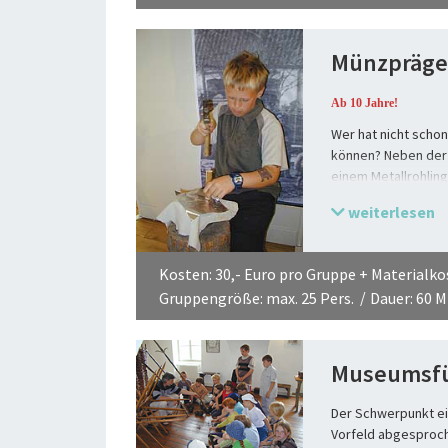
Münzpräg
Ab 10 Jahre!
Wer hat nicht schon
können? Neben der 
einem Metallrohlin
hier der Umgang mi
weiterlesen
technischen Probl
Kompetenzen erwor
Wert von Geld im sp
Kosten: 30,- Euro pro Gruppe + Materialko
Gruppengröße: max. 25 Pers.
Dauer: 60 M
Museumsf
Der Schwerpunkt ei
Vorfeld abgesproch