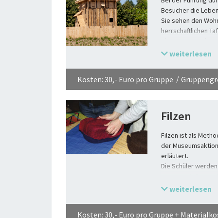
Besucher die Lebens
Sie sehen den Wohn
herrschaftlichen Taf
obersten Geschoss.
Gesindes, wo das Es
weiterlesen
gesponnen wurde. D
empfindlichen Lebe
Kosten: 30,- Euro pro Gruppe
Gruppengrö
Ganz nebenbei erfa
und warum man dabei
Lassen Sie sich von
Filzen
sie ganz neu kenne
Filzen ist als Meth
der Museumsaktion
erläutert.
Die Schüler werden 
eingeführt. Sie ste
Lederhalsband her.
weiterlesen
Kosten: 30,- Euro pro Gruppe + Materialko