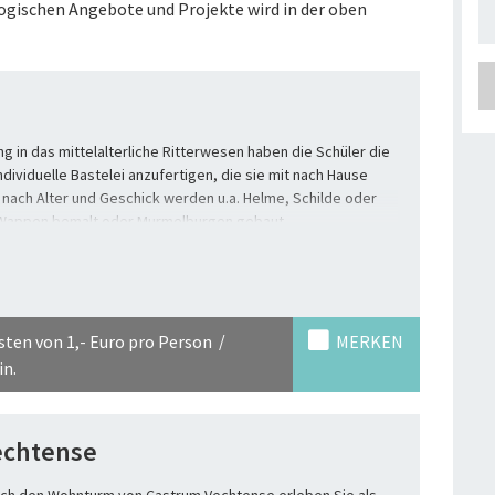
ischen Angebote und Projekte wird in der oben
ng in das mittelalterliche Ritterwesen haben die Schüler die
ndividuelle Bastelei anzufertigen, die sie mit nach Hause
nach Alter und Geschick werden u.a. Helme, Schilde oder
 Wappen bemalt oder Murmelburgen gebaut.
sten von 1,- Euro pro Person
MERKEN
in.
echtense
rch den Wohnturm von Castrum Vechtense erleben Sie als