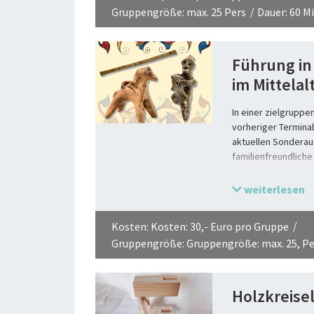
Gruppengröße: max. 25 Pers
Dauer: 60 Mi
Führung in
im Mittelal
In einer zielgruppe
vorheriger Termina
aktuellen Sonderaus
familienfreundliche
Kindern im Mittela
Objekte entsteht ei
weiterlesen
die Kindheit? Welc
Spielzeug kommt u
Kosten: Kosten: 30,- Euro pro Gruppe
Lange ging die Fors
Gruppengröße: Gruppengröße: max. 25, Pe
Vorstellung von Ki
behandelt worden. 
Kunsthistorikerin D
Verständnis vom „Ki
Holzkreise