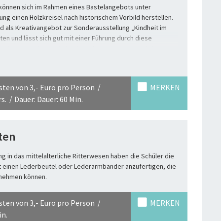
 können sich im Rahmen eines Bastelangebots unter
ung einen Holzkreisel nach historischem Vorbild herstellen.
d als Kreativangebot zur Sonderausstellung „Kindheit im
ten und lässt sich gut mit einer Führung durch diese
it dem Besuch der eindrucksvollen Burgrekonstruktion
e“ kombinieren.
sten von 3,- Euro pro Person
MERKEN
s.
Dauer: Dauer: 60 Min.
ten
ng in das mittelalterliche Ritterwesen haben die Schüler die
t einen Lederbeutel oder Lederarmbänder anzufertigen, die
 nehmen können.
sten von 3,- Euro pro Person
MERKEN
in.