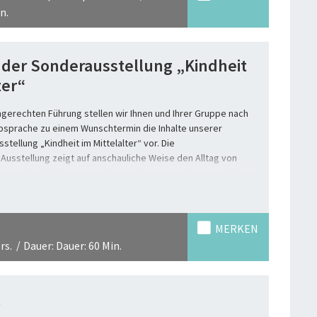
n.
 der Sonderausstellung „Kindheit
ter“
ngerechten Führung stellen wir Ihnen und Ihrer Gruppe nach
bsprache zu einem Wunschtermin die Inhalte unserer
stellung „Kindheit im Mittelalter“ vor. Die
 Ausstellung zeigt auf anschauliche Weise den Alltag von
lter. Durch Abbildungen, Rekonstruktionen und ausgewählte
n lebendiges Bild. Wie unterschiedlich prägte die Herkunft
he Überzeugungen überraschen uns heute und welches
ns unerwartet bekannt vor?
MERKEN
chung davon aus, im Mittelalter habe es kaum eine
rs.
Dauer: Dauer: 60 Min.
ndheit gegeben und Kinder seien wie kleine Erwachsene
Neue Erkenntnisse eröffnen in dieser von der
r. Alice Selinger konzipierten Ausstellung ein anderes
ndsein“ im Mittelalter.
l