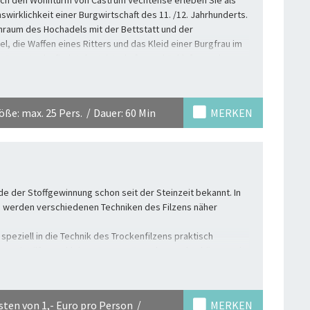
wirklichkeit einer Burgwirtschaft des 11. /12. Jahrhunderts.
raum des Hochadels mit der Bettstatt und der
el, die Waffen eines Ritters und das Kleid einer Burgfrau im
 Darunter befindet der Wirtschafts- und Schlafraum des
sen für die Tafelrunde zubereitet, Wolle gefärbt und Garn
as unterste Geschoss dient als Lagerraum für die
nsmittel.
ße: max. 25 Pers.
Dauer: 60 Min
MERKEN
hren Sie, wann die Burg Vechta durch wen gebaut wurde
 drei Inseln anlegte anstatt nur einer großen.
 der bunten mittelalterlichen Welt faszinieren. Sie werden
nlernen.
ode der Stoffgewinnung schon seit der Steinzeit bekannt. In
 werden verschiedenen Techniken des Filzens näher
speziell in die Technik des Trockenfilzens praktisch
llen mit Hilfe von kleinen Formen Broschen und Anhänger mit
sten von 1,- Euro pro Person
MERKEN