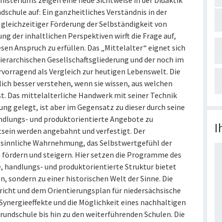
isteriums zeigen eine neue Sichtweise in der Didaktik
dschule auf: Ein ganzheitliches Verständnis in der
gleichzeitiger Förderung der Selbständigkeit von
ng der inhaltlichen Perspektiven wirft die Frage auf,
en Anspruch zu erfüllen. Das „Mittelalter“ eignet sich
hierarchischen Gesellschaftsgliederung und der noch im
vorragend als Vergleich zur heutigen Lebenswelt. Die
ich besser verstehen, wenn sie wissen, aus welchen
t. Das mittelalterliche Handwerk mit seiner Technik
ung gelegt, ist aber im Gegensatz zu dieser durch seine
andlungs- und produktorientierte Angebote zu
I
tsein werden angebahnt und verfestigt. Der
e sinnliche Wahrnehmung, das Selbstwertgefühl der
 fördern und steigern. Hier setzen die Programme des
, handlungs- und produktorientierte Struktur bietet
, sondern zu einer historischen Welt der Sinne. Die
icht und dem Orientierungsplan für niedersächsische
Synergieeffekte und die Möglichkeit eines nachhaltigen
rundschule bis hin zu den weiterführenden Schulen. Die