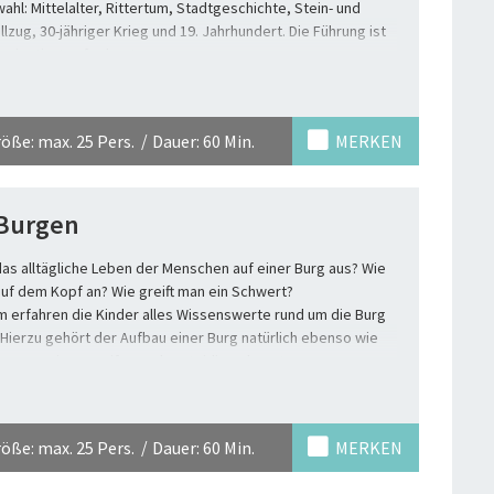
ahl: Mittelalter, Rittertum, Stadtgeschichte, Stein- und
lzug, 30-jähriger Krieg und 19. Jahrhundert. Die Führung ist
orientiert aufgebaut.
ße: max. 25 Pers.
Dauer: 60 Min.
MERKEN
 Burgen
das alltägliche Leben der Menschen auf einer Burg aus? Wie
 auf dem Kopf an? Wie greift man ein Schwert?
 erfahren die Kinder alles Wissenswerte rund um die Burg
Hierzu gehört der Aufbau einer Burg natürlich ebenso wie
en man sie angreifen und verteidigen konnte.
ße: max. 25 Pers.
Dauer: 60 Min.
MERKEN