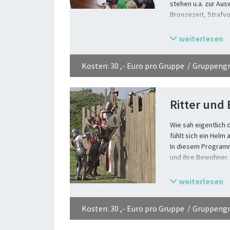
stehen u.a. zur Ausw
Bronzezeit, Strafvol
jeweils Zielgruppen
weiterlesen
Kosten: 30 ,- Euro pro Gruppe
Gruppengrö
Ritter und
Wie sah eigentlich 
fühlt sich ein Helm
In diesem Programm
und ihre Bewohner. 
die Waffen, mit den
weiterlesen
Kosten: 30 ,- Euro pro Gruppe
Gruppengrö