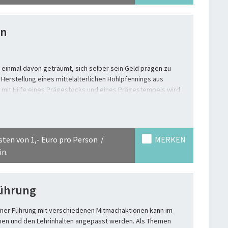
en
 einmal davon geträumt, sich selber sein Geld prägen zu
Herstellung eines mittelalterlichen Hohlpfennings aus
g mit Hilfe eines Prägestocks und eines Prägestempels wird
t Werkzeugen geübt. Am Beispiel des ausgewählten
ems der Münzprägung werden lebenspraktische
ben. In der Kombination mit dem Marktprogramm wird der
ontanen Rollenspiel thematisiert.
sten von 1,- Euro pro Person
MERKEN
in.
ührung
ner Führung mit verschiedenen Mitmachaktionen kann im
en und den Lehrinhalten angepasst werden. Als Themen