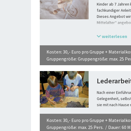
Kinder ab 7 Jahren
fachkundiger Anleit
Dieses Angebot wir
Mittelalter“ angebo
Ausstellung oder m
„Castrum Vechtens
weiterlesen
Kosten: 30,- Euro pro Gruppe + Materialko
Gruppengröße: Gruppengröße: max. 25 Per
Lederarbei
Nach einer Einführu
Gelegenheit, selbs
sie mit nach Hause
Kosten: 30,- Euro pro Gruppe + Materialko
Gruppengröße: max. 25 Pers.
Dauer: 60 M