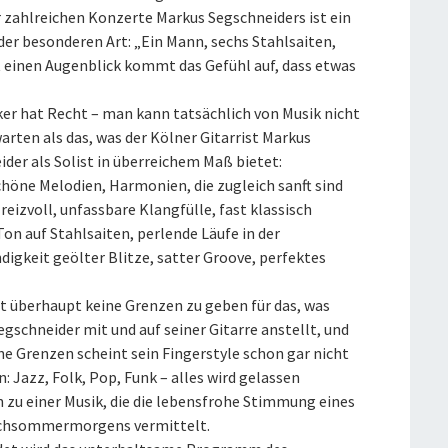
r zahlreichen Konzerte Markus Segschneiders ist ein
der besonderen Art: „Ein Mann, sechs Stahlsaiten,
t einen Augenblick kommt das Gefühl auf, dass etwas
ker hat Recht – man kann tatsächlich von Musik nicht
rten als das, was der Kölner Gitarrist Markus
der als Solist in überreichem Maß bietet:
höne Melodien, Harmonien, die zugleich sanft sind
reizvoll, unfassbare Klangfülle, fast klassisch
on auf Stahlsaiten, perlende Läufe in der
igkeit geölter Blitze, satter Groove, perfektes
nt überhaupt keine Grenzen zu geben für das, was
gschneider mit und auf seiner Gitarre anstellt, und
che Grenzen scheint sein Fingerstyle schon gar nicht
: Jazz, Folk, Pop, Funk – alles wird gelassen
 zu einer Musik, die die lebensfrohe Stimmung eines
chsommermorgens vermittelt.