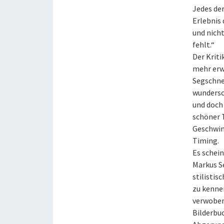
Jedes de
Erlebnis 
und nich
fehlt.“
Der Kriti
mehr erwa
Segschnei
wundersc
und doch 
schöner T
Geschwind
Timing.
Es schei
Markus Se
stilistis
zu kennen
verwoben
Bilderbu