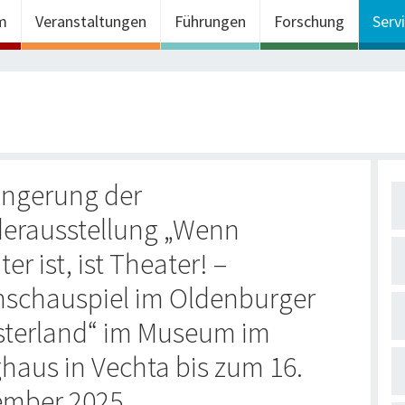
m
Veranstaltungen
Führungen
Forschung
Serv
ängerung der
erausstellung „Wenn
er ist, ist Theater! –
nschauspiel im Oldenburger
terland“ im Museum im
haus in Vechta bis zum 16.
mber 2025