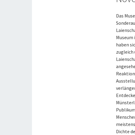
Das Muse
Sonderau
Laiensch
Museum i
haben si
zugleich
Laiensch
angesehe
Reaktion
Ausstell
verlänge
Entdecke
Münsterla
Publikum
Menschen
meistens
Dichte de