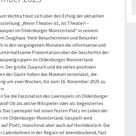
um Vechta freut sich über den Erfolg der aktuellen
sstellung „Wenn Theater ist, ist Theater! –
auspiel im Oldenburger Münsterland“ in seinem
m Zeughaus. Viele Besucherinnen und Besucher
ch in den vergangenen Monaten die informative und
 unterhaltsame Präsentation über die Geschichte der
auspielgruppen im Oldenburger Münsterland
n. Der große Zuspruch und die vielen positiven
en der Gäste haben das Museum veranlasst, die
ung um zwei Wochen, bis zum 16. November 2025 zu
rn.
n Sie die Faszination des Laienspiels im Oldenburger
nd! Ob als aktive Mitspieler oder als begeistertes
: Das Laienspiel hat einen festen Platz im Leben der
 im Oldenburger Münsterland. Gespielt wird
 auf Platt, manchmal aber auch auf Hochdeutsch. Die
r Laienbühnen in der Region ist beeindruckend, fast