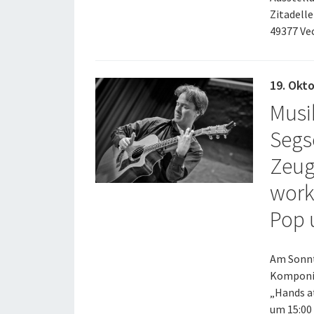
Zitadelle
49377 Ve
19. Okt
Musi
Segs
Zeug
work
Pop 
Am Sonnta
Komponi
„Hands a
um 15:00