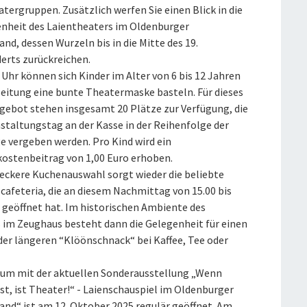
tergruppen. Zusätzlich werfen Sie einen Blick in die
nheit des Laientheaters im Oldenburger
nd, dessen Wurzeln bis in die Mitte des 19.
erts zurückreichen.
Uhr können sich Kinder im Alter von 6 bis 12 Jahren
leitung eine bunte Theatermaske basteln. Für dieses
gebot stehen insgesamt 20 Plätze zur Verfügung, die
staltungstag an der Kasse in der Reihenfolge der
e vergeben werden. Pro Kind wird ein
kostenbeitrag von 1,00 Euro erhoben.
 leckere Kuchenauswahl sorgt wieder die beliebte
afeteria, die an diesem Nachmittag von 15.00 bis
r geöffnet hat. Im historischen Ambiente des
im Zeughaus besteht dann die Gelegenheit für einen
der längeren “Klöönschnack“ bei Kaffee, Tee oder
um mit der aktuellen Sonderausstellung „Wenn
st, ist Theater!“ - Laienschauspiel im Oldenburger
and“ ist am 12. Oktober 2025 regulär geöffnet. Am