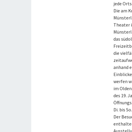
jede Ort
Die am K
Münsterl
Theater i
Münsterl
das südo
Freizeit
die vielf
zeitaufw
anhand e
Einblicke
werfen wi
im Olden
des 19. J
Öffnungs
Di. bis S
Der Besu
enthalte
Ausstell