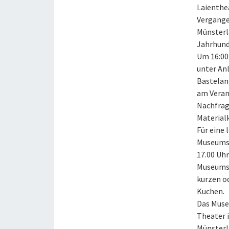
Laienthea
Vergange
Münsterla
Jahrhund
Um 16:00 
unter An
Bastelan
am Veran
Nachfrag
Material
Für eine
Museumsc
17.00 Uh
Museums 
kurzen o
Kuchen.
Das Muse
Theater i
Münsterl