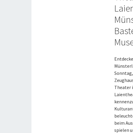
Laie
Müns
Bast
Muse
Entdecke
Münsterl
Sonntag,
Zeughaus
Theater i
Laienthe
kennenzu
Kulturan
beleuchte
beim Aus
spielen u