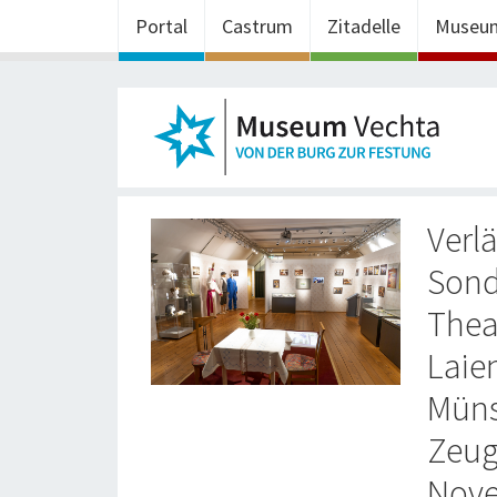
Portal
Castrum
Zitadelle
Museu
Verl
Sond
Theat
Laie
Müns
Zeug
Nove