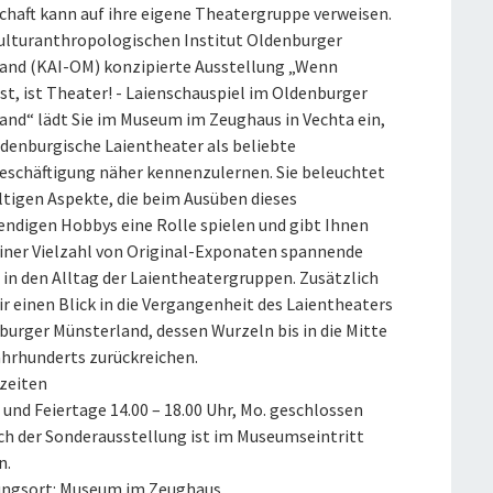
schaft kann auf ihre eigene Theatergruppe verweisen.
ulturanthropologischen Institut Oldenburger
and (KAI-OM) konzipierte Ausstellung „Wenn
st, ist Theater! - Laienschauspiel im Oldenburger
and“ lädt Sie im Museum im Zeughaus in Vechta ein,
ldenburgische Laientheater als beliebte
beschäftigung näher kennenzulernen. Sie beleuchtet
ältigen Aspekte, die beim Ausüben dieses
endigen Hobbys eine Rolle spielen und gibt Ihnen
iner Vielzahl von Original-Exponaten spannende
 in den Alltag der Laientheatergruppen. Zusätzlich
r einen Blick in die Vergangenheit des Laientheaters
burger Münsterland, dessen Wurzeln bis in die Mitte
ahrhunderts zurückreichen.
zeiten
o. und Feiertage 14.00 – 18.00 Uhr, Mo. geschlossen
ch der Sonderausstellung ist im Museumseintritt
n.
ungsort: Museum im Zeughaus