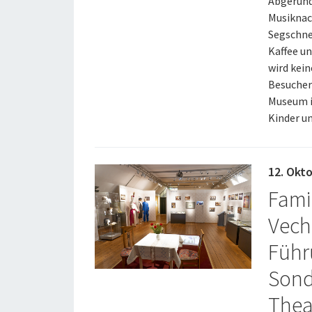
Abgerund
Musiknac
Segschne
Kaffee un
wird kei
Besucher 
Museum i
Kinder un
12. Okt
Fami
Vecht
Führ
Sond
Theat